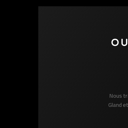
OU
Nous tr
Gland et