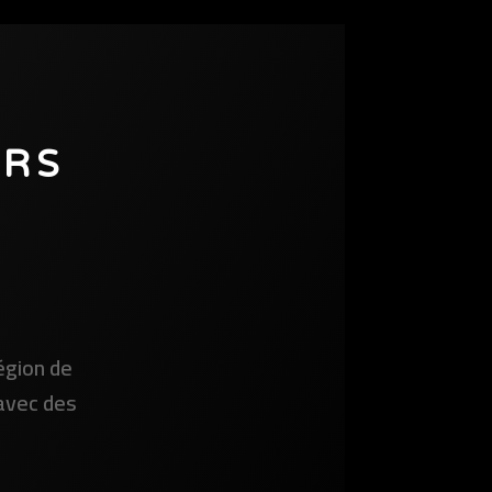
URS
égion de
 avec des