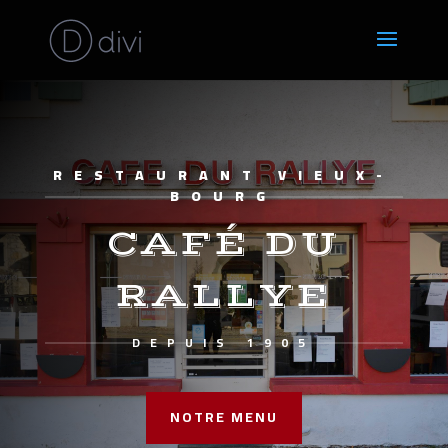
RESTAURANT VIEUX-
BOURG
CAFÉ DU
RALLYE
DEPUIS 1905
NOTRE MENU